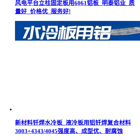
风电平台立柱固定板用6061铝板_明泰铝业_质
量好_价格优_服务好!
新材料钎焊水冷板_液冷板用铝钎焊复合材料
3003+4343/4045强度高、成型优、耐腐蚀