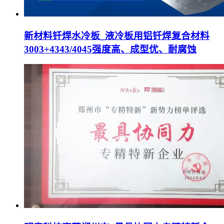
新材料钎焊水冷板_液冷板用铝钎焊复合材料
3003+4343/4045强度高、成型优、耐腐蚀