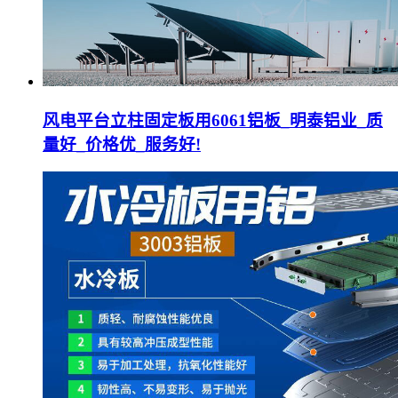
风电平台立柱固定板用6061铝板_明泰铝业_质
量好_价格优_服务好!