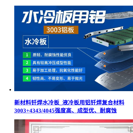
新材料钎焊水冷板_液冷板用铝钎焊复合材料
3003+4343/4045强度高、成型优、耐腐蚀