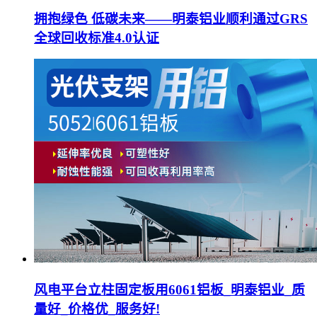
拥抱绿色 低碳未来——明泰铝业顺利通过GRS
全球回收标准4.0认证
风电平台立柱固定板用6061铝板_明泰铝业_质
量好_价格优_服务好!