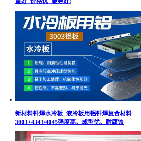
量好_价格优_服务好!
新材料钎焊水冷板_液冷板用铝钎焊复合材料
3003+4343/4045强度高、成型优、耐腐蚀