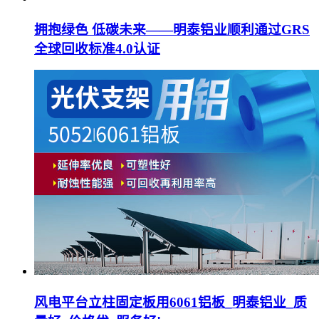
拥抱绿色 低碳未来——明泰铝业顺利通过GRS
全球回收标准4.0认证
风电平台立柱固定板用6061铝板_明泰铝业_质