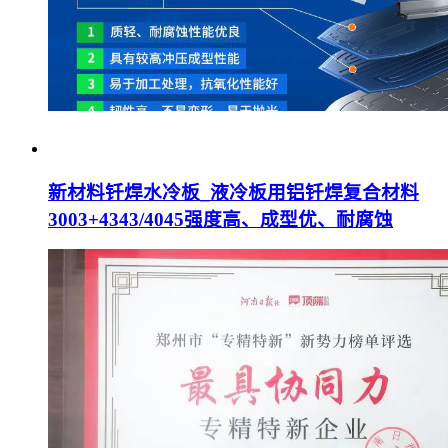
新材料钎焊水冷板_液冷板用铝钎焊复合材料
3003+4343/4045强度高、成型优、耐腐蚀