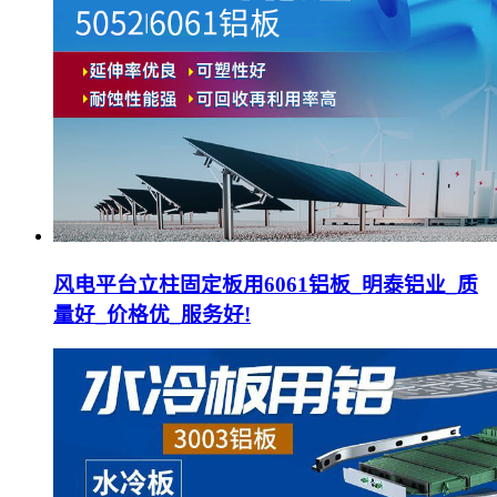
风电平台立柱固定板用6061铝板_明泰铝业_质
量好_价格优_服务好!