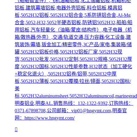
（船舶钣金件）,飞机油箱铝板,化工储罐铝板,机箱机柜
铝板,建筑幕墙铝板,电器外壳铝板,料仓铝板,模具铝
板,5052H32铝板,5052H32铝合金,5系防锈铝合金,Al-Mg
合金,5052-H32,5052半硬态铝板,防锈铝5052H32,船舶/船
用铝板,汽车轻量化（油箱/蒙皮/结构件）,电子电器（机
箱/散热器/外壳）,交通/轨道交通,压力容器/化工设备,建
筑装饰/幕墙,钣金加工/精密零件,3C产品/家电,集装箱/储
罐,5052H32铝板价格,5052H32铝板厂家,5052H32现
货,5052H32批发,5052H32定制,5052H32规格,5052H32厚
度,5052H32国标,5052H32性能参数,H32状态（加工硬化
+稳定化退火）,5052H32铝卷/铝带,5052H32中厚
板,5052H32薄板,5052H32覆膜/拉丝/镜面,5052H32国标/
美
标,5052H32aluminumsheet,5052H32aluminumcoil,marinegrade
明泰铝业,明泰AL.销售热线：132-1322-9392,订购热线：
0371-67898708,公司邮箱：vip01@hngymt.com,明泰官
网：https://www.hngymt.com/