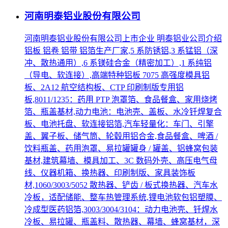
河南明泰铝业股份有限公司
河南明泰铝业股份有限公司上市企业 明泰铝业公司介绍
铝板 铝卷 铝带 铝箔生产厂家,5 系防锈铝,3 系锰铝（深
冲、散热通用）,6 系镁硅合金（精密加工）,1 系纯铝
（导电、软连接）,高端特种铝板 7075 高强度模具铝
板、2A12 航空结构板、CTP 印刷制版专用铝
板,8011/1235：药用 PTP 泡罩箔、食品餐盒、家用烧烤
箔、瓶盖基材,动力电池：电池壳、盖板、水冷钎焊复合
板、电池托盘、软连接铝箔,汽车轻量化：车门、引擎
盖、翼子板、储气筒、轮毂用铝合金,食品餐盒、啤酒 /
饮料瓶盖、药用泡罩、易拉罐罐身 / 罐盖、铝蜂窝包装
基材,建筑幕墙、模具加工、3C 数码外壳、高压电气母
线、仪器机箱、换热器、印刷制版、家具装饰板
材,1060/3003/5052 散热器、铲齿 / 板式换热器、汽车水
冷板，适配储能、整车热管理系统,锂电池软包铝塑膜、
冷成型医药铝箔,3003/3004/3104：动力电池壳、钎焊水
冷板、易拉罐、瓶盖料、散热器、幕墙、蜂窝基材，深