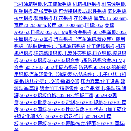
飞机油箱铝板,化工储罐铝板,机箱机柜铝板,耐腐蚀铝板,
防锈铝板,高强度铝板,可焊接铝板,成形性铝板,氧化铝板,
拉丝铝板,镜面铝板,压花铝板,花纹铝板,厚度0.15-600mm,
宽度20-2650mm,长度500-16000mm,国标5052,美标
A95052,日标A5052,AL-Mg系合金铝板,5052铝薄板,5052
中厚铝板,5052厚板,汽车铝板（汽车油箱,蒙皮等）船用
铝板（船舶钣金件）,飞机油箱铝板,化工储罐铝板,机箱
机柜铝板,建筑幕墙铝板,电器外壳铝板,料仓铝板,模具铝
板,5052H32铝板,5052H32铝合金,5系防锈铝合金,Al-Mg
合金,5052-H32,5052半硬态铝板,防锈铝5052H32,船舶/船
用铝板,汽车轻量化（油箱/蒙皮/结构件）,电子电器（机
箱/散热器/外壳）,交通/轨道交通,压力容器/化工设备,建
筑装饰/幕墙,钣金加工/精密零件,3C产品/家电,集装箱/储
罐,5052H32铝板价格,5052H32铝板厂家,5052H32现
货,5052H32批发,5052H32定制,5052H32规格,5052H32厚
度,5052H32国标,5052H32性能参数,H32状态（加工硬化
+稳定化退火）,5052H32铝卷/铝带,5052H32中厚
板,5052H32薄板,5052H32覆膜/拉丝/镜面,5052H32国标/
美