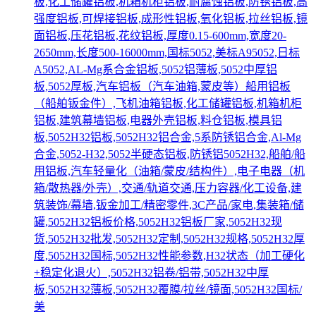
板,化工储罐铝板,机箱机柜铝板,耐腐蚀铝板,防锈铝板,高
强度铝板,可焊接铝板,成形性铝板,氧化铝板,拉丝铝板,镜
面铝板,压花铝板,花纹铝板,厚度0.15-600mm,宽度20-
2650mm,长度500-16000mm,国标5052,美标A95052,日标
A5052,AL-Mg系合金铝板,5052铝薄板,5052中厚铝
板,5052厚板,汽车铝板（汽车油箱,蒙皮等）船用铝板
（船舶钣金件）,飞机油箱铝板,化工储罐铝板,机箱机柜
铝板,建筑幕墙铝板,电器外壳铝板,料仓铝板,模具铝
板,5052H32铝板,5052H32铝合金,5系防锈铝合金,Al-Mg
合金,5052-H32,5052半硬态铝板,防锈铝5052H32,船舶/船
用铝板,汽车轻量化（油箱/蒙皮/结构件）,电子电器（机
箱/散热器/外壳）,交通/轨道交通,压力容器/化工设备,建
筑装饰/幕墙,钣金加工/精密零件,3C产品/家电,集装箱/储
罐,5052H32铝板价格,5052H32铝板厂家,5052H32现
货,5052H32批发,5052H32定制,5052H32规格,5052H32厚
度,5052H32国标,5052H32性能参数,H32状态（加工硬化
+稳定化退火）,5052H32铝卷/铝带,5052H32中厚
板,5052H32薄板,5052H32覆膜/拉丝/镜面,5052H32国标/
美