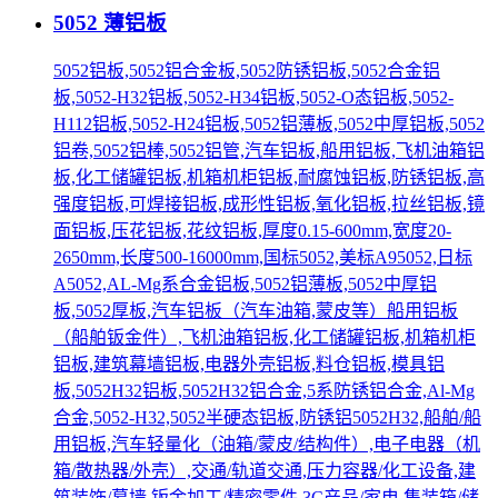
5052 薄铝板
5052铝板,5052铝合金板,5052防锈铝板,5052合金铝
板,5052-H32铝板,5052-H34铝板,5052-O态铝板,5052-
H112铝板,5052-H24铝板,5052铝薄板,5052中厚铝板,5052
铝卷,5052铝棒,5052铝管,汽车铝板,船用铝板,飞机油箱铝
板,化工储罐铝板,机箱机柜铝板,耐腐蚀铝板,防锈铝板,高
强度铝板,可焊接铝板,成形性铝板,氧化铝板,拉丝铝板,镜
面铝板,压花铝板,花纹铝板,厚度0.15-600mm,宽度20-
2650mm,长度500-16000mm,国标5052,美标A95052,日标
A5052,AL-Mg系合金铝板,5052铝薄板,5052中厚铝
板,5052厚板,汽车铝板（汽车油箱,蒙皮等）船用铝板
（船舶钣金件）,飞机油箱铝板,化工储罐铝板,机箱机柜
铝板,建筑幕墙铝板,电器外壳铝板,料仓铝板,模具铝
板,5052H32铝板,5052H32铝合金,5系防锈铝合金,Al-Mg
合金,5052-H32,5052半硬态铝板,防锈铝5052H32,船舶/船
用铝板,汽车轻量化（油箱/蒙皮/结构件）,电子电器（机
箱/散热器/外壳）,交通/轨道交通,压力容器/化工设备,建
筑装饰/幕墙,钣金加工/精密零件,3C产品/家电,集装箱/储