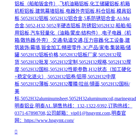
铝板（船舶钣金件）,飞机油箱铝板,化工储罐铝板,机箱
机柜铝板,建筑幕墙铝板,电器外壳铝板,料仓铝板,模具铝
板,5052H32铝板,5052H32铝合金,5系防锈铝合金,Al-Mg
合金,5052-H32,5052半硬态铝板,防锈铝5052H32,船舶/船
用铝板,汽车轻量化（油箱/蒙皮/结构件）,电子电器（机
箱/散热器/外壳）,交通/轨道交通,压力容器/化工设备,建
筑装饰/幕墙,钣金加工/精密零件,3C产品/家电,集装箱/储
罐,5052H32铝板价格,5052H32铝板厂家,5052H32现
货,5052H32批发,5052H32定制,5052H32规格,5052H32厚
度,5052H32国标,5052H32性能参数,H32状态（加工硬化
+稳定化退火）,5052H32铝卷/铝带,5052H32中厚
板,5052H32薄板,5052H32覆膜/拉丝/镜面,5052H32国标/
美
标,5052H32aluminumsheet,5052H32aluminumcoil,marinegrade
明泰铝业,明泰AL.销售热线：132-1322-9392,订购热线：
0371-67898708,公司邮箱：vip01@hngymt.com,明泰官
网：https://www.hngymt.com/