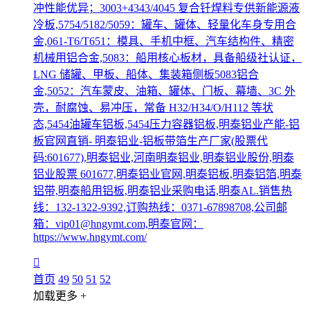
冲性能优异；3003+4343/4045 复合钎焊料专供新能源液
冷板,5754/5182/5059：罐车、罐体、轻量化车身专用合
金,061-T6/T651：模具、手机中框、汽车结构件、精密
机械用铝合金,5083：船用核心板材，具备船级社认证，
LNG 储罐、甲板、船体、集装箱侧板5083铝合
金,5052：汽车蒙皮、油箱、罐体、门板、幕墙、3C 外
壳，耐腐蚀、易冲压，常备 H32/H34/O/H112 等状
态,5454油罐车铝板,5454压力容器铝板,明泰铝业产能-铝
板官网直销- 明泰铝业-铝板带箔生产厂家(股票代
码:601677),明泰铝业,河南明泰铝业,明泰铝业股份,明泰
铝业股票 601677,明泰铝业官网,明泰铝板,明泰铝箔,明泰
铝带,明泰船用铝板,明泰铝业采购电话,明泰AL.销售热
线：132-1322-9392,订购热线：0371-67898708,公司邮
箱：vip01@hngymt.com,明泰官网：
https://www.hngymt.com/
首页
49
50
51
52
加载更多 +