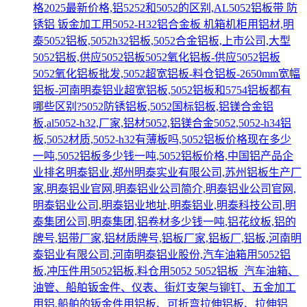
格2025最新价格,铝5252和5052的区别,AL5052铝板带 防
锈铝 钣金加工用5052-H32铝合金板 机箱机柜用铝材,明
泰5052铝板,5052h32铝板,5052合金铝板,上市公司,大型
5052铝板,供应5052铝板5052氧化铝板-供应5052铝板
5052氧化铝板批发,5052超宽铝板-料仓铝板-2650mm宽幅
铝板-河南明泰铝业超宽铝板,5052铝板和5754铝板都有
哪些区别?5052防锈铝板,5052国标铝板,铝镁合金铝
板,al5052-h32,厂家,铝材5052,铝镁合金5052,5052-h34铝
板,5052材质,5052-h32有薄板吗,5052铝板价格现在多少
一吨,5052铝板多少钱一吨,5052铝板价格,中国铝产品企
业排名明泰铝业,郑州明泰实业有限公司,苏州铝板生产厂
家,明泰铝业官网,明泰铝业公司简介,明泰铝业公司官网,
明泰铝业公司,明泰铝业地址,明泰铝业,明泰科技公司,明
泰集团公司,明泰集团,铝卷材多少钱一吨,铝花纹板,铝的
牌号,铝带厂家,铝材质牌号,铝板厂家,铝板厂,铝板,河南明
泰铝业有限公司,河南明泰铝业股份,汽车油箱用5052铝
板,冲压件用5052铝板,料仓用5052 5052铝板_汽车油箱、
油管、船舶钣金件、仪表、街灯支架与铆钉、五金加工
用铝,船舶的钣金件用铝板、可折弯拉伸铝板、拉伸铝