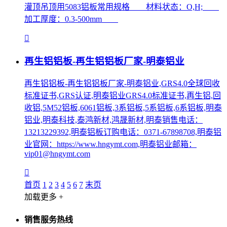
灌顶吊顶用5083铝板常用规格 材料状态：O,H;
加工厚度：0.3-500mm
再生铝铝板-再生铝铝板厂家-明泰铝业
再生铝铝板-再生铝铝板厂家-明泰铝业,GRS4.0全球回收
标准证书,GRS认证,明泰铝业GRS4.0标准证书,再生铝,回
收铝,5M52铝板,6061铝板,3系铝板,5系铝板,6系铝板,明泰
铝业,明泰科技,泰鸿新材,鸿晟新材,明泰销售电话：
13213229392,明泰铝板订购电话：0371-67898708,明泰铝
业官网：https://www.hngymt.com,明泰铝业邮箱：
vip01@hngymt.com
首页
1
2
3
4
5
6
7
末页
加载更多 +
销售服务热线