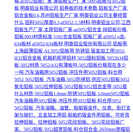
格,al5052铝板厂家,薄铝板生产厂家,5005铝板与5052铝
板,明泰铝业有限公司,铝卷板的技术参数,铝板生产厂家,
铝合金板0.6,苏州铝板生产厂家,明泰铝业公司主要经营
什么,铝料5052厚度0.3,al5052-1.5材料,明泰铝业公司,江西
铝板生产厂家,太原铝板厂家,aa5052铝合金,纯铝板价格,
铝板3003材质标准,5182合金铝板,铝板厂家,al5052 o态-
h34板材,al5052-h34板材,明泰铝业股份有限公司,铝板带,
上海超薄铝板,AL5052铝板带 防锈铝 钣金加工用5052-
H32铝合金板 机箱机柜用铝材,5052国标铝板,5052h34铝
板,5052材质,5052-h32有薄板吗,5052铝板价格现在多少
一吨,汽车油箱用5052铝板,冲压件用5052铝板,料仓用
5052 5052铝板_汽车油箱,5052防锈铝,供应5052铝板5052
氧化铝板,5052拉伸铝板,5052铝板5052铝合金带,5052是
什么材质,5052铝板1.8mm,防锈5052铝板,3.0mm5052铝板,
汽车油箱用5052铝板,冲压件用5052铝板,料仓用5052
5052铝板_汽车油箱、油管、船舶钣金件、仪表、街灯支
架与铆钉、五金加工用铝,船舶的钣金件用铝板、可折弯
拉伸铝板、拉伸铝板,5052花纹铝板、5052花纹铝板厂
家、5052铝板,5052超宽铝板-料仓铝合金-2650mm宽幅铝